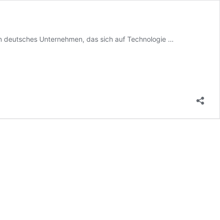
Rheinmetall-
 ein deutsches Unternehmen, das sich auf Technologie …
Aktie:
Sehen
wir
zügig
die
1000
Euro?