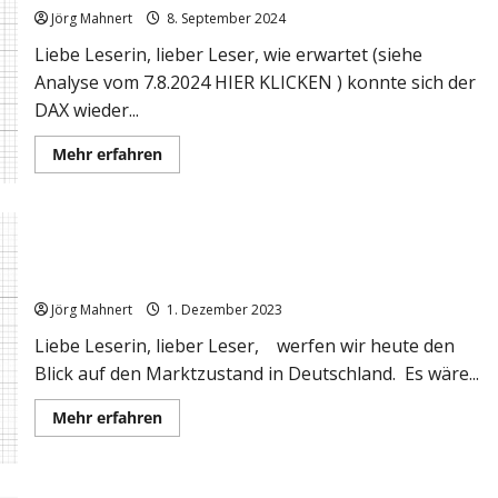
Jörg Mahnert
8. September 2024
Liebe Leserin, lieber Leser, wie erwartet (siehe
Analyse vom 7.8.2024 HIER KLICKEN ) konnte sich der
DAX wieder...
Mehr
Mehr erfahren
Informationen
über
Point&Figure
sagt:
Im
DAX
Marktlage in Deutschland: Vorsicht, da könnte noch was
sind
die
rutschen!
18.000
entscheidend!
Jörg Mahnert
1. Dezember 2023
Liebe Leserin, lieber Leser, werfen wir heute den
Blick auf den Marktzustand in Deutschland. Es wäre...
Mehr
Mehr erfahren
Informationen
über
Marktlage
in
Deutschland: