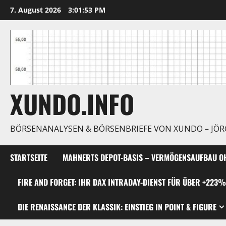
Zum
7. August 2026
3:01:54 PM
Inhalt
springen
XUNDO.INFO
BÖRSENANALYSEN & BÖRSENBRIEFE VON XUNDO – JÖ
STARTSEITE
MAHNERTS DEPOT-BASIS – VERMÖGENSAUFBAU OH
FIRE AND FORGET: IHR DAX INTRADAY-DIENST FÜR ÜBER +223%
DIE RENAISSANCE DER KLASSIK: EINSTIEG IN POINT & FIGURE