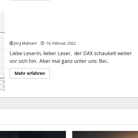
über
Der
Blick
auf
den
DAX
Schaukelbörse: Das sind die Marken im DAX, auf die Sie
und
neue
achten sollten!
Kooperation
mit
Jörg Mahnert
16. Februar 2022
WHselfinvest
Liebe Leserin, lieber Leser, der DAX schaukelt weiter
vor sich hin. Aber mal ganz unter uns: Bei...
Mehr
Mehr erfahren
Informationen
über
Schaukelbörse:
Das
sind
die
Marken
im
DAX,
auf
die
Sie
achten
sollten!