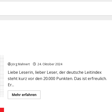
Point&Figure: DAX, das ist ein wenig „schwierig“
Jörg Mahnert
24. Oktober 2024
Liebe Leserin, lieber Leser, der deutsche Leitindex
steht kurz vor den 20.000 Punkten. Das ist erfreulich.
Er...
Mehr
Mehr erfahren
Informationen
über
Point&Figure:
DAX,
das