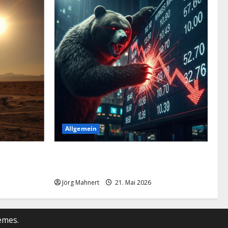
Allgemein
es auf die
Merktbreite: Das sieht nicht gut aus für
US-Aktien!
Jörg Mahnert
21. Mai 2026
Auswählen
und
anhören
emes.