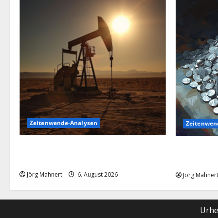
Zeitenwende-Analysen
Zeitenwen
Pulverfass Nahost: Der Iran-Konflikt und
Silber im S
der Ölmarkt
Silberpreis
Jörg Mahnert
6. August 2026
Jörg Mahner
Urhe