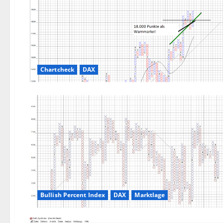
Chartcheck
DAX
Bullish Percent Index
DAX
Marktlage