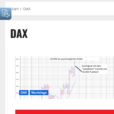
Start
DAX
DAX
DAX
Marktlage