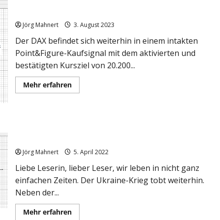
Vorsicht,
DAX: Das große Bild ist weiter bullish, aber!
da
könnte
Jörg Mahnert
3. August 2023
noch
was
rutschen!
Der DAX befindet sich weiterhin in einem intakten
Point&Figure-Kaufsignal mit dem aktivierten und
bestätigten Kursziel von 20.200...
Mehr
Mehr erfahren
Informationen
über
DAX:
Das
große
Bild
Der Blick auf den DAX und neue Kooperation mit
ist
WHselfinvest
weiter
bullish,
Jörg Mahnert
5. April 2022
aber!
Liebe Leserin, lieber Leser, wir leben in nicht ganz
einfachen Zeiten. Der Ukraine-Krieg tobt weiterhin.
Neben der...
Mehr
Mehr erfahren
Informationen