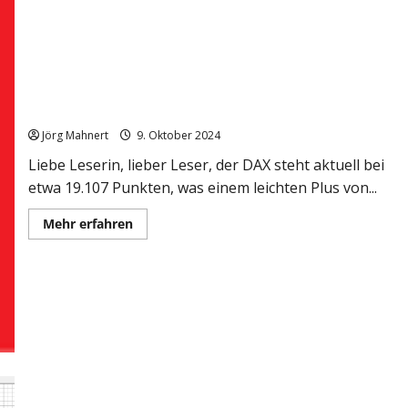
ist
ein
wenig
„schwierig“
DAX: Achtung: Störfeuer aus China!
Jörg Mahnert
9. Oktober 2024
Liebe Leserin, lieber Leser, der DAX steht aktuell bei
etwa 19.107 Punkten, was einem leichten Plus von...
Mehr
Mehr erfahren
Informationen
über
DAX:
Achtung:
Störfeuer
aus
China!
Point&Figure sagt: Im DAX sind die 18.000 entscheidend!