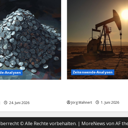
Zeitenwende-Analysen
de-Analysen
Ölpreis aktuell: Jetzt kommt 
inkflug: Warum der
86 USD an!
 aktuell schwächelt
Jörg Mahnert
1. Juni 2026
t
24. Juni 2026
berrecht © Alle Rechte vorbehalten.
|
MoreNews
von AF th