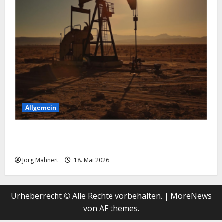
Allgemein
Geopolitische Explosion treibt den Ölpreis nach
oben!
Jörg Mahnert
18. Mai 2026
Urheberrecht © Alle Rechte vorbehalten.
|
MoreNews
von AF themes.