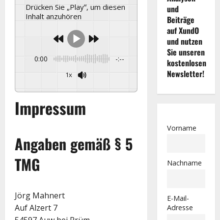
Drücken Sie „Play“, um diesen
und
Inhalt anzuhören
Beiträge
auf XundO
und nutzen
Sie unseren
0:00
-:--
kostenlosen
Newsletter!
1x
Powered By
GSpeech
Impressum
Vorname
Angaben gemäß § 5
TMG
Nachname
Jörg Mahnert
E-Mail-
Auf Alzert 7
Adresse
54597 Auw bei Prüm