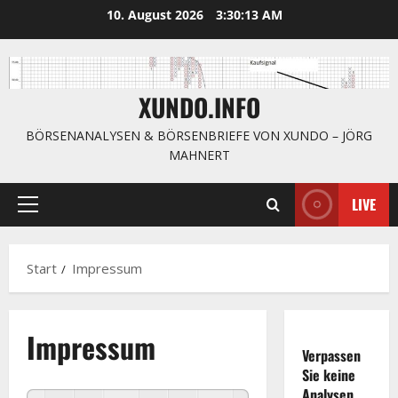
Zum
10. August 2026
3:30:14 AM
Inhalt
springen
XUNDO.INFO
BÖRSENANALYSEN & BÖRSENBRIEFE VON XUNDO – JÖRG
MAHNERT
LIVE
Primäres
Menü
Start
Impressum
Impressum
Verpassen
Sie keine
Analysen