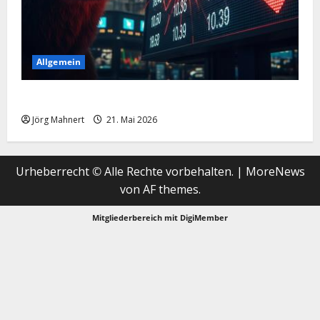
Allgemein
Merktbreite: Das sieht nicht gut aus für US-Aktien!
Jörg Mahnert
21. Mai 2026
Urheberrecht © Alle Rechte vorbehalten.
|
MoreNews
von AF themes.
Mitgliederbereich mit
DigiMember