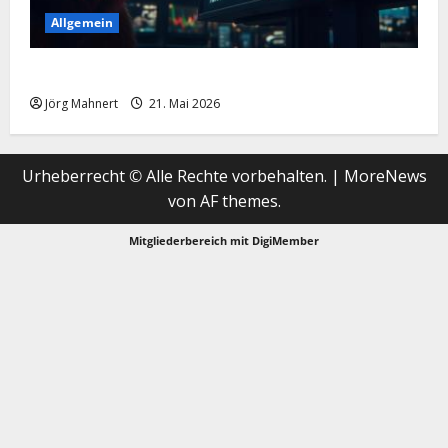
Allgemein
Merktbreite: Das sieht nicht gut aus für US-Aktien!
Jörg Mahnert
21. Mai 2026
Urheberrecht © Alle Rechte vorbehalten.
|
MoreNews
von AF themes.
Mitgliederbereich mit
DigiMember