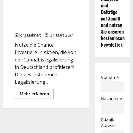
und
Nutze die Chance: Investiere in
Beiträge
Aktien, die von der
auf XundO
Cannabislegalisierung in
und nutzen
Deutschland profitieren!
Sie unseren
Jörg Mahnert
27. März 2024
kostenlosen
Newsletter!
Nutze die Chance:
Investiere in Aktien, die von
der Cannabislegalisierung
in Deutschland profitieren!
Die bevorstehende
Vorname
Legalisierung...
Mehr
Mehr erfahren
Informationen
Nachname
über
Nutze
die
Chance:
Investiere
E-Mail-
in
Adresse
Aktien,
die