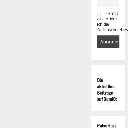
von
der
Cannabislegalisierung
Hiermit
in
Deutschland
akzeptiere
profitieren!
ich die
Datenschutzbe
Die
aktuellen
Beiträge
auf XundO:
Pulverfass