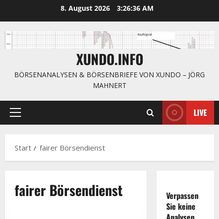
Zum
8. August 2026
3:26:36 AM
Inhalt
springen
XUNDO.INFO
BÖRSENANALYSEN & BÖRSENBRIEFE VON XUNDO – JÖRG
MAHNERT
LIVE
Primäres
Menü
Start
fairer Börsendienst
fairer Börsendienst
Verpassen
Sie keine
Allgemein
Analysen