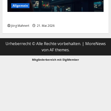
Allgemein
Merktbreite: Das sieht nicht gut aus für US-Aktien!
Jörg Mahnert
21. Mai 2026
Urheberrecht © Alle Rechte vorbehalten.
|
MoreNews
von AF themes.
Mitgliederbereich mit
DigiMember