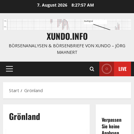
Zum
7. August 2026
8:27:57 AM
Inhalt
springen
XUNDO.INFO
BÖRSENANALYSEN & BÖRSENBRIEFE VON XUNDO – JÖRG
MAHNERT
LIVE
Primäres
Menü
Start
Grönland
Grönland
Verpassen
Sie keine
Analysen