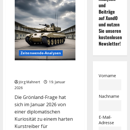
und
Beiträge
auf XundO
und nutzen
Sie unseren
kostenlosen
Newsletter!
Zeitenwende-Analysen
Grönland-Eskalation: Der neue
Schauplatz der Rüstungsrallye
Vorname
Jörg Mahnert
19. Januar
2026
Nachname
Die Grönland-Frage hat
sich im Januar 2026 von
einer diplomatischen
E-Mail-
Kuriosität zu einem harten
Adresse
Kurstreiber für