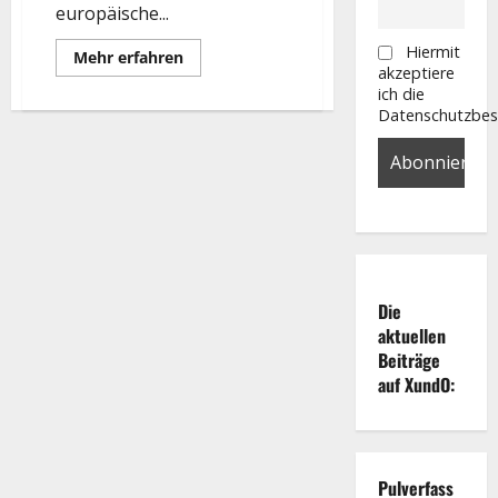
europäische...
Hiermit
Mehr
Mehr erfahren
Informationen
akzeptiere
über
ich die
Grönland-
Datenschutzbe
Eskalation:
Der
neue
Schauplatz
der
Rüstungsrallye
Die
aktuellen
Beiträge
auf XundO:
Pulverfass