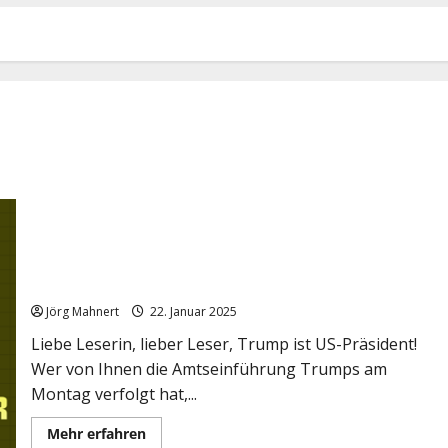
Zeitenwende: Trump ist da! VIP-Kunden gesucht!
Jörg Mahnert
22. Januar 2025
Liebe Leserin, lieber Leser, Trump ist US-Präsident!
Wer von Ihnen die Amtseinführung Trumps am
Montag verfolgt hat,...
Mehr
Mehr erfahren
Informationen