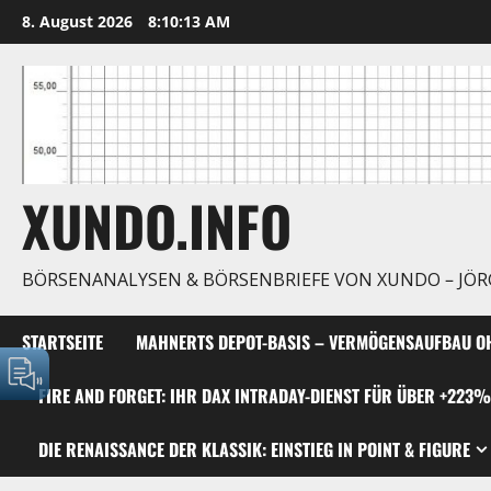
Zum
8. August 2026
8:10:14 AM
Inhalt
springen
XUNDO.INFO
BÖRSENANALYSEN & BÖRSENBRIEFE VON XUNDO – JÖ
STARTSEITE
MAHNERTS DEPOT-BASIS – VERMÖGENSAUFBAU OH
FIRE AND FORGET: IHR DAX INTRADAY-DIENST FÜR ÜBER +223%
DIE RENAISSANCE DER KLASSIK: EINSTIEG IN POINT & FIGURE