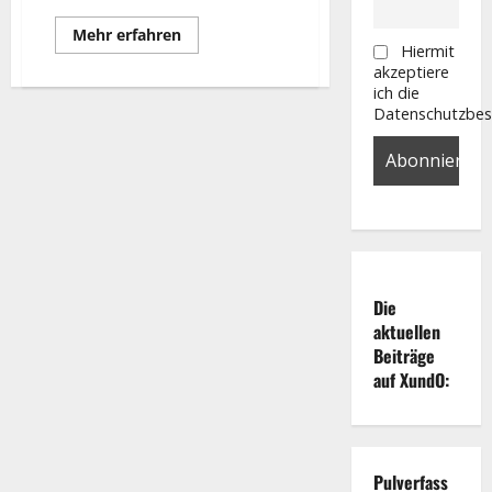
Mehr
Mehr erfahren
Informationen
Hiermit
über
akzeptiere
Rüstungsaktien:
ich die
Wie
Trumps
Datenschutzbe
Geopolitik
die
Märkte
bewegt
Die
aktuellen
Beiträge
auf XundO:
Pulverfass