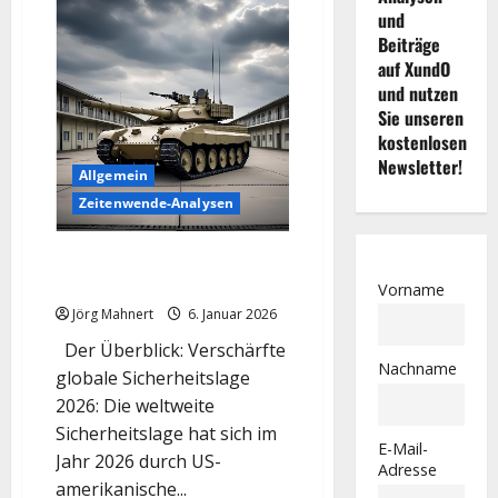
und
Beiträge
auf XundO
und nutzen
Sie unseren
kostenlosen
Newsletter!
Allgemein
Zeitenwende-Analysen
Rüstungsaktien: Wie Trumps
Geopolitik die Märkte bewegt
Vorname
Jörg Mahnert
6. Januar 2026
Der Überblick: Verschärfte
Nachname
globale Sicherheitslage
2026: Die weltweite
Sicherheitslage hat sich im
E-Mail-
Jahr 2026 durch US-
Adresse
amerikanische...