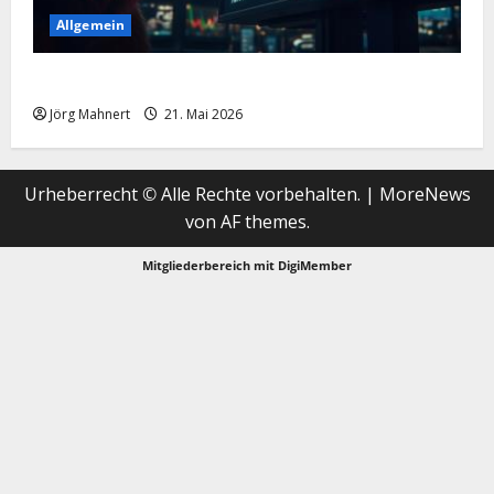
Allgemein
Merktbreite: Das sieht nicht gut aus für US-Aktien!
Jörg Mahnert
21. Mai 2026
Urheberrecht © Alle Rechte vorbehalten.
|
MoreNews
von AF themes.
Mitgliederbereich mit
DigiMember