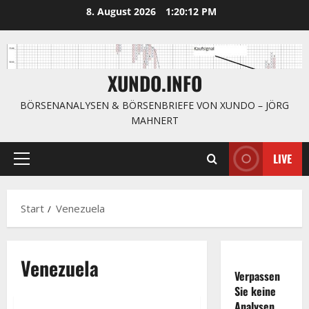
Zum
8. August 2026
1:20:13 PM
Inhalt
springen
XUNDO.INFO
BÖRSENANALYSEN & BÖRSENBRIEFE VON XUNDO – JÖRG
MAHNERT
LIVE
Primäres
Menü
Start
Venezuela
Venezuela
Verpassen
Sie keine
Analysen