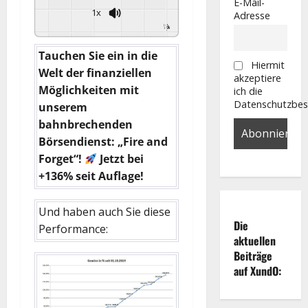
E-Mail-
1x
Adresse
Powered By
GSpeech
Tauchen Sie ein in die
Hiermit
Welt der finanziellen
akzeptiere
Möglichkeiten mit
ich die
Datenschutzbe
unserem
bahnbrechenden
Börsendienst: „Fire and
Forget“!
Jetzt bei
+136% seit Auflage!
Und haben auch Sie diese
Die
Performance:
aktuellen
Beiträge
auf XundO: