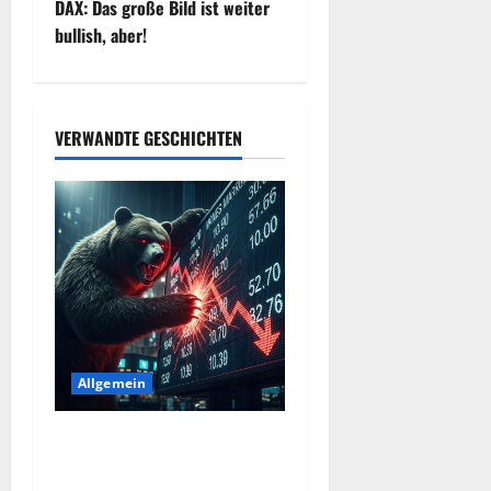
DAX: Das große Bild ist weiter
t
bullish, aber!
r
a
VERWANDTE GESCHICHTEN
g
s
n
a
v
Allgemein
i
Merktbreite: Das sieht nicht
g
gut aus für US-Aktien!