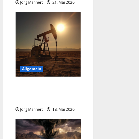
a
Jörg Mahnert
21. Mai 2026
t
i
o
n
Allgemein
Geopolitische Explosion
treibt den Ölpreis nach
oben!
Jörg Mahnert
18. Mai 2026