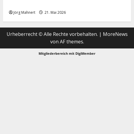
Merktbreite: Das sieht nicht gut aus für US-Aktien!
Jörg Mahnert
21. Mai 2026
Urheberrecht © Alle Rechte vorbehalten.
|
MoreNews
von AF themes.
Mitgliederbereich mit
DigiMember