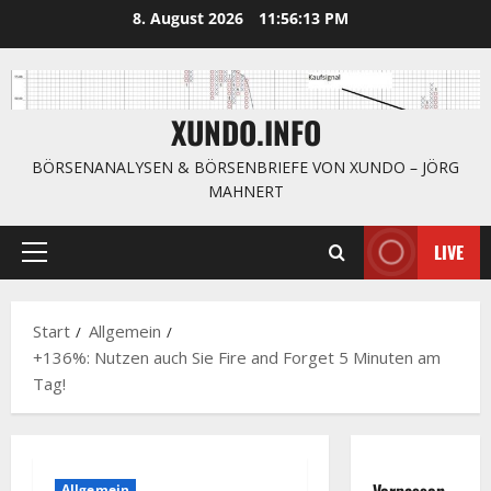
Zum
8. August 2026
11:56:14 PM
Inhalt
springen
XUNDO.INFO
BÖRSENANALYSEN & BÖRSENBRIEFE VON XUNDO – JÖRG
MAHNERT
LIVE
Primäres
Menü
Start
Allgemein
+136%: Nutzen auch Sie Fire and Forget 5 Minuten am
Tag!
Verpassen
Allgemein