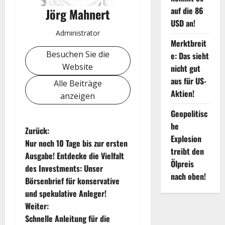
auf die 86
Jörg Mahnert
USD an!
Administrator
Merktbreit
Besuchen Sie die
e: Das sieht
Website
nicht gut
aus für US-
Alle Beiträge
Aktien!
anzeigen
Geopolitisc
he
B
Zurück:
Explosion
Nur noch 10 Tage bis zur ersten
e
treibt den
Ausgabe! Entdecke die Vielfalt
Ölpreis
des Investments: Unser
i
nach oben!
Börsenbrief für konservative
t
und spekulative Anleger!
Weiter:
r
Schnelle Anleitung für die