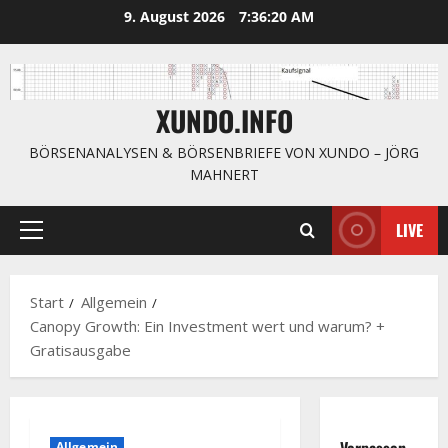
Zum
9. August 2026
7:36:20 AM
Inhalt
springen
XUNDO.INFO
BÖRSENANALYSEN & BÖRSENBRIEFE VON XUNDO – JÖRG
MAHNERT
LIVE
Primäres
Menü
Start
Allgemein
Canopy Growth: Ein Investment wert und warum? +
Gratisausgabe
Verpassen
Allgemein