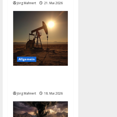
i
Jörg Mahnert
21. Mai 2026
o
n
Allgemein
Geopolitische Explosion
treibt den Ölpreis nach
oben!
Jörg Mahnert
18. Mai 2026