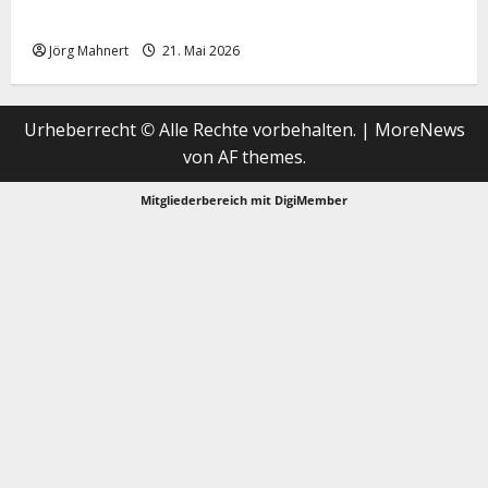
Merktbreite: Das sieht nicht gut aus für US-Aktien!
Jörg Mahnert
21. Mai 2026
Urheberrecht © Alle Rechte vorbehalten.
|
MoreNews
von AF themes.
Mitgliederbereich mit
DigiMember