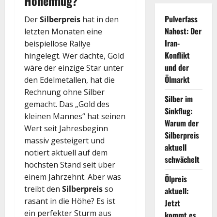
Höhenflug?
Pulverfass
Der
Silberpreis
hat in den
Nahost: Der
letzten Monaten eine
Iran-
beispiellose Rallye
Konflikt
hingelegt. Wer dachte, Gold
und der
wäre der einzige Star unter
Ölmarkt
den Edelmetallen, hat die
Rechnung ohne Silber
Silber im
gemacht. Das „Gold des
Sinkflug:
kleinen Mannes“ hat seinen
Warum der
Wert seit Jahresbeginn
Silberpreis
massiv gesteigert und
aktuell
notiert aktuell auf dem
schwächelt
höchsten Stand seit über
einem Jahrzehnt. Aber was
Ölpreis
treibt den
Silberpreis
so
aktuell:
rasant in die Höhe? Es ist
Jetzt
ein perfekter Sturm aus
kommt es