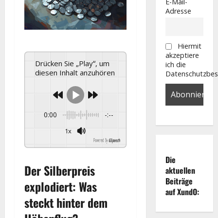
E-Mail-
Adresse
Hiermit
akzeptiere
Drücken Sie „Play“, um
ich die
diesen Inhalt anzuhören
Datenschutzbe
0:00
-:--
1x
Powered By
GSpeech
Die
Der Silberpreis
aktuellen
Beiträge
explodiert: Was
auf XundO:
steckt hinter dem