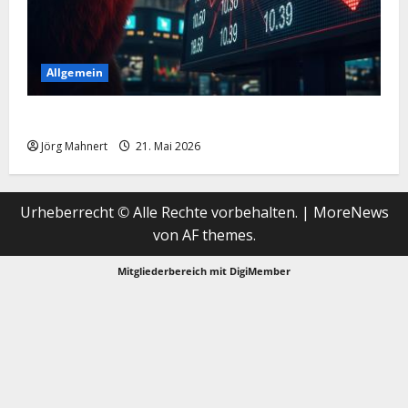
Allgemein
Merktbreite: Das sieht nicht gut aus für US-Aktien!
Jörg Mahnert
21. Mai 2026
Urheberrecht © Alle Rechte vorbehalten.
|
MoreNews
von AF themes.
Mitgliederbereich mit
DigiMember