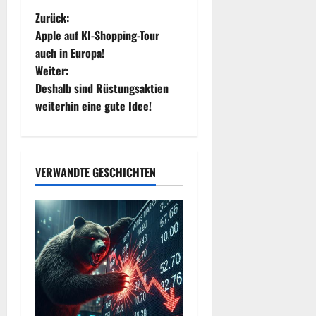
B
Zurück:
Apple auf KI-Shopping-Tour
e
auch in Europa!
Weiter:
i
Deshalb sind Rüstungsaktien
t
weiterhin eine gute Idee!
r
a
VERWANDTE GESCHICHTEN
g
s
n
a