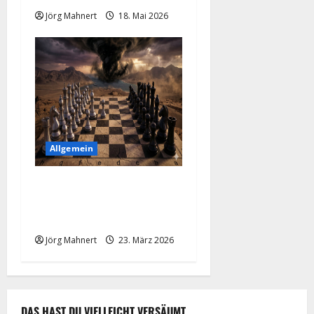
Jörg Mahnert
18. Mai 2026
Allgemein
Trumps 48-Stunden-Poker:
Wenn ein Tweet die Märkte
„macht“
Jörg Mahnert
23. März 2026
DAS HAST DU VIELLEICHT VERSÄUMT