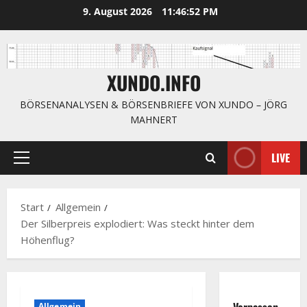
Zum
9. August 2026
11:46:53 PM
Inhalt
springen
XUNDO.INFO
BÖRSENANALYSEN & BÖRSENBRIEFE VON XUNDO – JÖRG
MAHNERT
LIVE
Primäres
Menü
Start
Allgemein
Der Silberpreis explodiert: Was steckt hinter dem
Höhenflug?
Verpassen
Allgemein