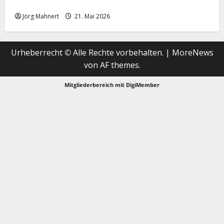
Merktbreite: Das sieht nicht gut aus für US-Aktien!
Jörg Mahnert
21. Mai 2026
Urheberrecht © Alle Rechte vorbehalten.
|
MoreNews
von AF themes.
Mitgliederbereich mit
DigiMember