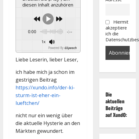
diesen Inhalt anzuhören
Hiermit
akzeptiere
0:00
-:--
ich die
Datenschutzbe
1x
Powered By
GSpeech
Liebe Leserin, lieber Leser,
ich habe mich ja schon im
gestrigen Beitrag
https://xundo.info/der-ki-
Die
sturm-ist-eher-ein-
aktuellen
lueftchen/
Beiträge
auf XundO:
nicht nur ein wenig über
die aktuelle Hysterie an den
Märkten gewundert.