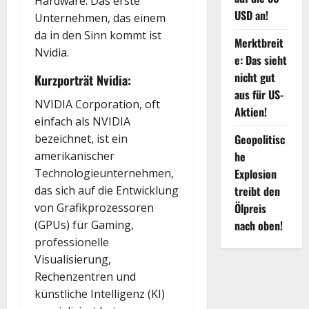
Hardware. Das erste
USD an!
Unternehmen, das einem
da in den Sinn kommt ist
Merktbreit
Nvidia.
e: Das sieht
nicht gut
Kurzporträt Nvidia:
aus für US-
NVIDIA Corporation, oft
Aktien!
einfach als NVIDIA
Geopolitisc
bezeichnet, ist ein
he
amerikanischer
Explosion
Technologieunternehmen,
treibt den
das sich auf die Entwicklung
Ölpreis
von Grafikprozessoren
nach oben!
(GPUs) für Gaming,
professionelle
Visualisierung,
Rechenzentren und
künstliche Intelligenz (KI)