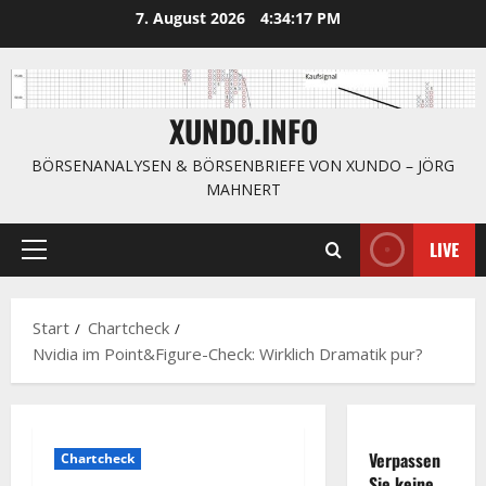
Zum
7. August 2026
4:34:18 PM
Inhalt
springen
XUNDO.INFO
BÖRSENANALYSEN & BÖRSENBRIEFE VON XUNDO – JÖRG
MAHNERT
LIVE
Primäres
Menü
Start
Chartcheck
Nvidia im Point&Figure-Check: Wirklich Dramatik pur?
Verpassen
Chartcheck
Sie keine