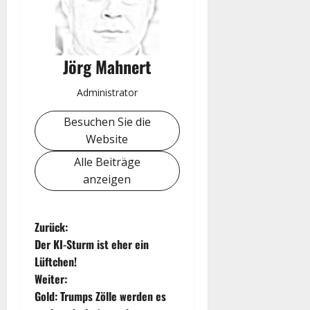
Jörg Mahnert
Administrator
Besuchen Sie die
Website
Alle Beiträge
anzeigen
B
Zurück:
Der KI-Sturm ist eher ein
e
Lüftchen!
Weiter:
i
Gold: Trumps Zölle werden es