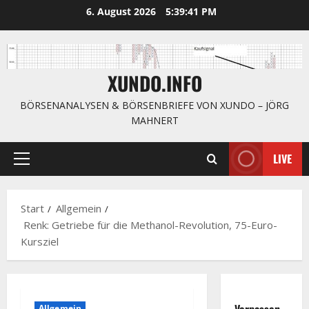
Zum
6. August 2026
5:39:42 PM
Inhalt
springen
XUNDO.INFO
BÖRSENANALYSEN & BÖRSENBRIEFE VON XUNDO – JÖRG
MAHNERT
LIVE
Primäres
Menü
Start
Allgemein
Renk: Getriebe für die Methanol-Revolution, 75-Euro-
Kursziel
Verpassen
Allgemein