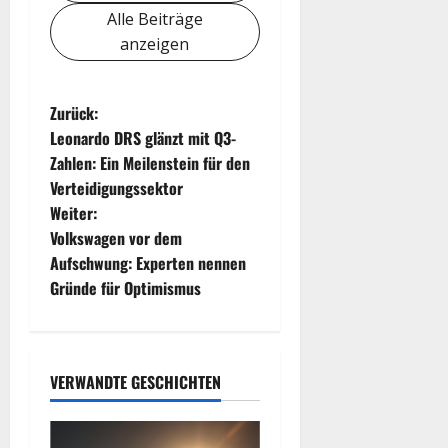
Alle Beiträge
anzeigen
B
Zurück:
Leonardo DRS glänzt mit Q3-
e
Zahlen: Ein Meilenstein für den
Verteidigungssektor
i
Weiter:
t
Volkswagen vor dem
Aufschwung: Experten nennen
r
Gründe für Optimismus
a
g
VERWANDTE GESCHICHTEN
s