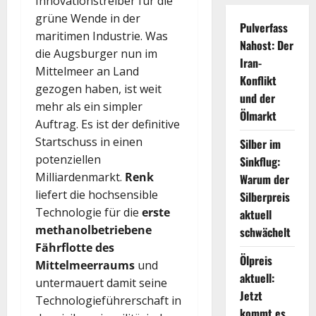
Innovationstreiber für die
grüne Wende in der
Pulverfass
maritimen Industrie. Was
Nahost: Der
die Augsburger nun im
Iran-
Mittelmeer an Land
Konflikt
gezogen haben, ist weit
und der
mehr als ein simpler
Ölmarkt
Auftrag. Es ist der definitive
Startschuss in einen
Silber im
potenziellen
Sinkflug:
Milliardenmarkt.
Renk
Warum der
liefert die hochsensible
Silberpreis
Technologie für die
erste
aktuell
methanolbetriebene
schwächelt
Fährflotte des
Ölpreis
Mittelmeerraums
und
aktuell:
untermauert damit seine
Jetzt
Technologieführerschaft in
kommt es