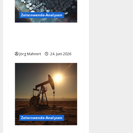
Zeitenwende-Analysen
Silber im Sinkflug: Warum
der Silberpreis aktuell
schwächelt
Jörg Mahnert
24. Juni 2026
Zeitenwende-Analysen