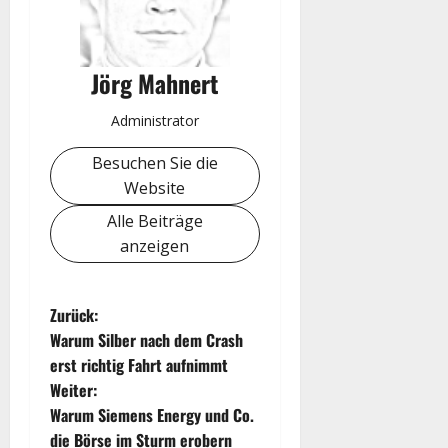
Jörg Mahnert
Administrator
Besuchen Sie die
Website
Alle Beiträge
anzeigen
B
Zurück:
Warum Silber nach dem Crash
e
erst richtig Fahrt aufnimmt
Weiter:
i
Warum Siemens Energy und Co.
die Börse im Sturm erobern