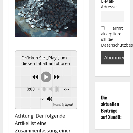
E-Mail-
Adresse
Hiermit
akzeptiere
ich die
Datenschutzbe
Drücken Sie „Play“, um
diesen Inhalt anzuhören
0:00
-:--
Die
1x
aktuellen
Powered By
GSpeech
Beiträge
Achtung: Der folgende
auf XundO:
Artikel ist eine
Zusammenfassung einer