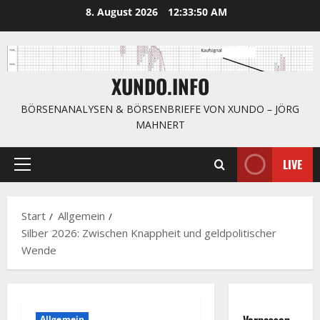
Zum
8. August 2026
12:33:51 AM
Inhalt
springen
XUNDO.INFO
BÖRSENANALYSEN & BÖRSENBRIEFE VON XUNDO – JÖRG
MAHNERT
LIVE
Primäres
Menü
Start
Allgemein
Silber 2026: Zwischen Knappheit und geldpolitischer
Wende
Verpassen
Allgemein