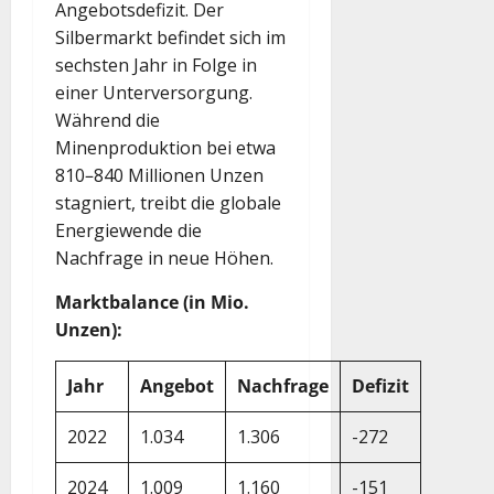
Angebotsdefizit. Der
Silbermarkt befindet sich im
sechsten Jahr in Folge in
einer Unterversorgung.
Während die
Minenproduktion bei etwa
810–840 Millionen Unzen
stagniert, treibt die globale
Energiewende die
Nachfrage in neue Höhen.
Marktbalance (in Mio.
Unzen):
Jahr
Angebot
Nachfrage
Defizit
2022
1.034
1.306
-272
2024
1.009
1.160
-151