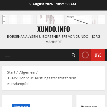
Zum
6. August 2026
10:21:51 AM
Inhalt
springen
XUNDO.INFO
BÖRSENANALYSEN & BÖRSENBRIEFE VON XUNDO – JÖRG
MAHNERT
LIVE
Primäres
Menü
Start
Allgemein
TKMS: Der neue Rüstungsstar trotzt dem
Kursdämpfer
Verpassen
Allgemein