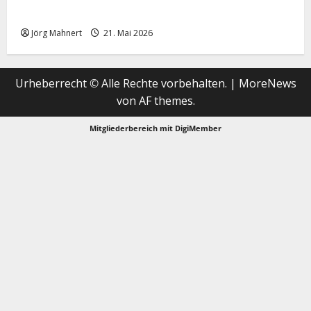
Merktbreite: Das sieht nicht gut aus für US-Aktien!
Jörg Mahnert
21. Mai 2026
Urheberrecht © Alle Rechte vorbehalten.
|
MoreNews
von AF themes.
Mitgliederbereich mit
DigiMember