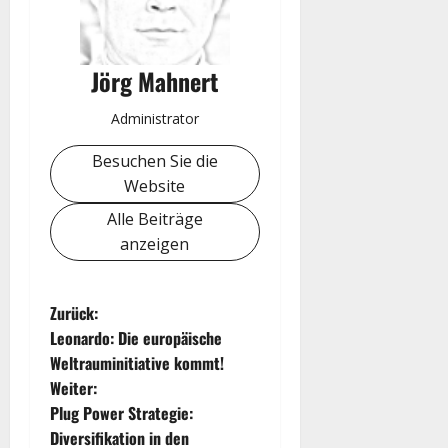
Jörg Mahnert
Administrator
Besuchen Sie die
Website
Alle Beiträge
anzeigen
B
Zurück:
Leonardo: Die europäische
e
Weltrauminitiative kommt!
Weiter:
i
Plug Power Strategie:
t
Diversifikation in den