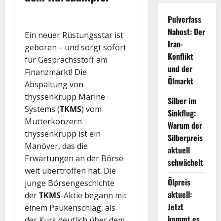
Pulverfass
Nahost: Der
Ein neuer Rüstungsstar ist
Iran-
geboren – und sorgt sofort
Konflikt
für Gesprächsstoff am
und der
Finanzmarkt! Die
Ölmarkt
Abspaltung von
thyssenkrupp Marine
Silber im
Systems (
TKMS
) vom
Sinkflug:
Mutterkonzern
Warum der
thyssenkrupp ist ein
Silberpreis
Manöver, das die
aktuell
Erwartungen an der Börse
schwächelt
weit übertroffen hat. Die
Ölpreis
junge Börsengeschichte
aktuell:
der
TKMS
-Aktie begann mit
Jetzt
einem Paukenschlag, als
kommt es
der Kurs deutlich über dem