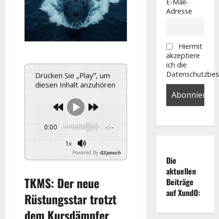
E-Mail-
Adresse
Hiermit
akzeptiere
ich die
Datenschutzbe
Drücken Sie „Play“, um
diesen Inhalt anzuhören
0:00
-:--
1x
Powered By
GSpeech
Die
aktuellen
TKMS
: Der neue
Beiträge
auf XundO:
Rüstungsstar trotzt
dem Kursdämpfer