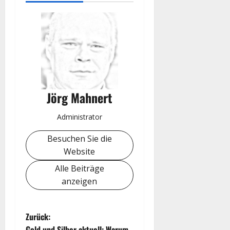
Jörg Mahnert
Administrator
Besuchen Sie die
Website
Alle Beiträge
anzeigen
B
Zurück:
Gold und Silber aktuell: Warum