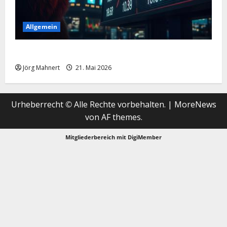
Allgemein
Merktbreite: Das sieht nicht gut aus für US-Aktien!
Jörg Mahnert
21. Mai 2026
Urheberrecht © Alle Rechte vorbehalten.
|
MoreNews
von AF themes.
Mitgliederbereich mit
DigiMember