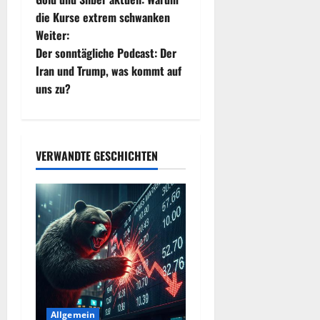
e
die Kurse extrem schwanken
Weiter:
i
Der sonntägliche Podcast: Der
t
Iran und Trump, was kommt auf
uns zu?
r
a
VERWANDTE GESCHICHTEN
g
s
n
a
v
i
Allgemein