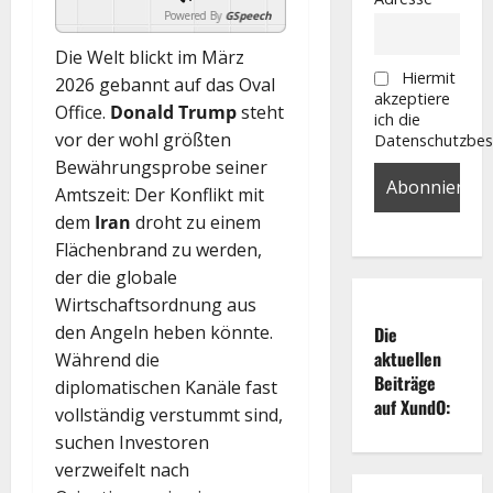
Powered By
GSpeech
Die Welt blickt im März
Hiermit
2026 gebannt auf das Oval
akzeptiere
Office.
Donald Trump
steht
ich die
vor der wohl größten
Datenschutzbe
Bewährungsprobe seiner
Amtszeit: Der Konflikt mit
dem
Iran
droht zu einem
Flächenbrand zu werden,
der die globale
Wirtschaftsordnung aus
den Angeln heben könnte.
Die
aktuellen
Während die
Beiträge
diplomatischen Kanäle fast
auf XundO:
vollständig verstummt sind,
suchen Investoren
verzweifelt nach