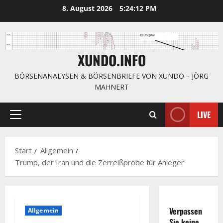
Zum
8. August 2026
5:24:13 PM
Inhalt
springen
XUNDO.INFO
BÖRSENANALYSEN & BÖRSENBRIEFE VON XUNDO – JÖRG
MAHNERT
LIVE
Primäres
Menü
Start
Allgemein
Trump, der Iran und die Zerreißprobe für Anleger
Verpassen
Allgemein
Sie keine