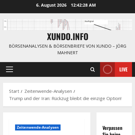
Zum
6. August 2026
12:42:30 AM
Inhalt
springen
XUNDO.INFO
BÖRSENANALYSEN & BÖRSENBRIEFE VON XUNDO – JÖRG
MAHNERT
LIVE
Primäres
Menü
Start
Zeitenwende-Analysen
Trump und der Iran: Rückzug bleibt die einzige Option!
Verpassen
Zeitenwende-Analysen
Sie keine