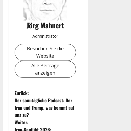
Jörg Mahnert
Administrator
Besuchen Sie die
Website
Alle Beiträge
anzeigen
B
Zurück:
Der sonntägliche Podcast: Der
e
Iran und Trump, was kommt auf
uns zu?
i
Weiter:
Iran-Konflikt 2026: