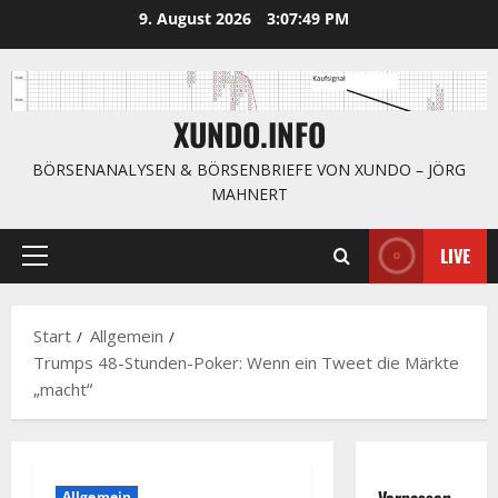
Zum
9. August 2026
3:07:50 PM
Inhalt
springen
XUNDO.INFO
BÖRSENANALYSEN & BÖRSENBRIEFE VON XUNDO – JÖRG
MAHNERT
LIVE
Primäres
Menü
Start
Allgemein
Trumps 48-Stunden-Poker: Wenn ein Tweet die Märkte
„macht“
Verpassen
Allgemein