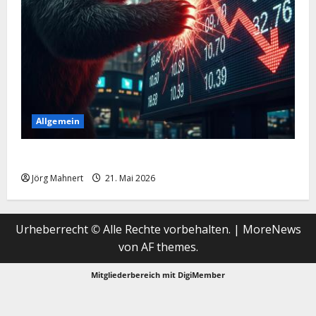
Allgemein
Merktbreite: Das sieht nicht gut aus für US-Aktien!
Jörg Mahnert
21. Mai 2026
Urheberrecht © Alle Rechte vorbehalten.
|
MoreNews
von AF themes.
Mitgliederbereich mit
DigiMember