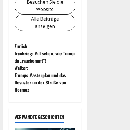
Besuchen Sie die
Website
Alle Beiträge
anzeigen
B
Zurück:
Irankrieg: Mal sehen, wie Trump
e
da „rauskommt“!
Weiter:
i
Trumps Masterplan und das
t
Desaster an der Straße von
Hormuz
r
a
VERWANDTE GESCHICHTEN
g