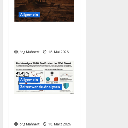
Allgemein
Geopolitische Explosion
treibt den Ölpreis nach
oben!
Jörg Mahnert
18. Mai 2026
Allgemein
Zeitenwende-Analysen
Alarmglocken läuten:
Steuern wir auf einen US-
Crash zu?
Jörg Mahnert
18. März 2026