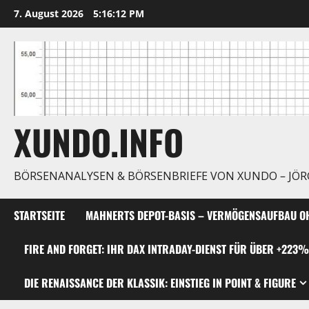
Zum
7. August 2026
5:16:13 PM
Inhalt
springen
XUNDO.INFO
BÖRSENANALYSEN & BÖRSENBRIEFE VON XUNDO – JÖ
STARTSEITE
MAHNERTS DEPOT-BASIS – VERMÖGENSAUFBAU OH
FIRE AND FORGET: IHR DAX INTRADAY-DIENST FÜR ÜBER +223%
DIE RENAISSANCE DER KLASSIK: EINSTIEG IN POINT & FIGURE