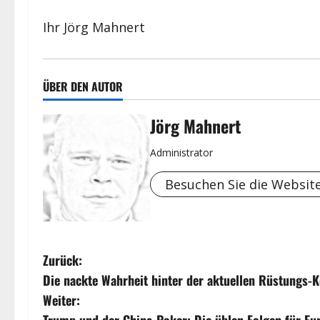
Ihr Jörg Mahnert
ÜBER DEN AUTOR
Jörg Mahnert
Administrator
Besuchen Sie die Websit
B
Zurück:
Die nackte Wahrheit hinter der aktuellen Rüstungs-
e
Weiter:
Trump und der China-Poker: Die üblen Folgen für Eu