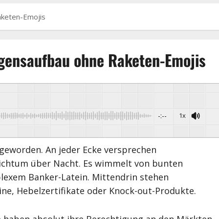
keten-Emojis
gensaufbau ohne Raketen-Emojis
-:--
1x
Powered By
GSpeech
t geworden. An jeder Ecke versprechen
eichtum über Nacht. Es wimmelt von bunten
lexem Banker-Latein. Mittendrin stehen
ne, Hebelzertifikate oder Knock-out-Produkte.
e haben absolut ihre Berechtigung an den Märkten