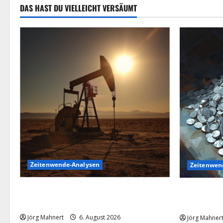
DAS HAST DU VIELLEICHT VERSÄUMT
Zeitenwende-Analysen
Zeitenwen
Pulverfass Nahost: Der Iran-Konflikt und
Silber im S
der Ölmarkt
Silberpreis
Jörg Mahnert
6. August 2026
Jörg Mahner