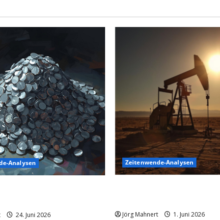
Zeitenwende-Analysen
de-Analysen
Ölpreis aktuell: Jetzt kommt 
inkflug: Warum der
86 USD an!
 aktuell schwächelt
Jörg Mahnert
1. Juni 2026
t
24. Juni 2026