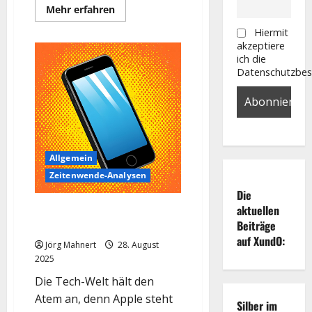
Mehr
Mehr erfahren
Informationen
über
Hiermit
Apple
akzeptiere
Aktie:
Enttäuschung
ich die
bei
Datenschutzbe
iPhone-
Launches,
KI-
Hoffnung
Allgemein
Zeitenwende-Analysen
Die
aktuellen
Apple auf KI-Shopping-Tour
Beiträge
auch in Europa!
auf XundO:
Jörg Mahnert
28. August
2025
Die Tech-Welt hält den
Atem an, denn Apple steht
Silber im