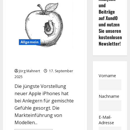
und
Beiträge
auf XundO
und nutzen
Sie unseren
kostenlosen
Allgemein
Newsletter!
Apple Aktie: Enttäuschung bei
iPhone-Launches, KI-Hoffnung
Jörg Mahnert
17. September
Vorname
2025
Die jüngste Vorstellung
neuer Apple iPhones hat
Nachname
bei Anlegern für gemischte
Gefühle gesorgt. Die
Markteinführung von
E-Mail-
Modellen...
Adresse