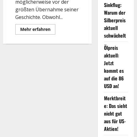
möglicherweise vor der
Sinkflug:
größten Übernahme seiner
Warum der
Geschichte. Obwohl...
Silberpreis
aktuell
Mehr
Mehr erfahren
Informationen
schwächelt
über
Apple
auf
Ölpreis
KI-
aktuell:
Shopping-
Tour
Jetzt
auch
in
kommt es
Europa!
auf die 86
USD an!
Merktbreit
e: Das sieht
nicht gut
aus für US-
Aktien!