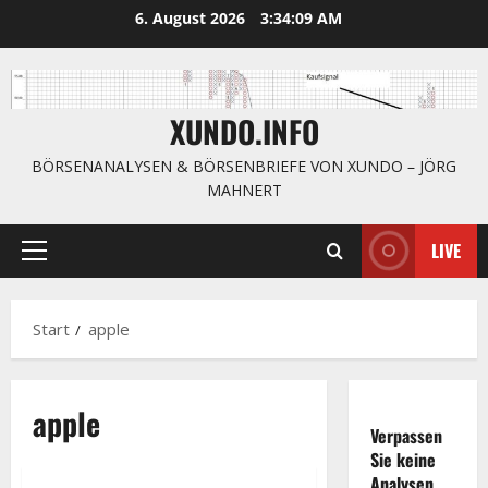
Zum
6. August 2026
3:34:10 AM
Inhalt
springen
XUNDO.INFO
BÖRSENANALYSEN & BÖRSENBRIEFE VON XUNDO – JÖRG
MAHNERT
LIVE
Primäres
Menü
Start
apple
apple
Verpassen
Sie keine
Analysen