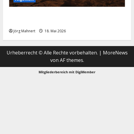
Geopolitische Explosion treibt den Ölpreis nach
oben!
Jörg Mahnert
18. Mai 2026
Urheberrecht © Alle Rechte vorbehalten.
|
MoreNews
von AF themes.
Mitgliederbereich mit
DigiMember