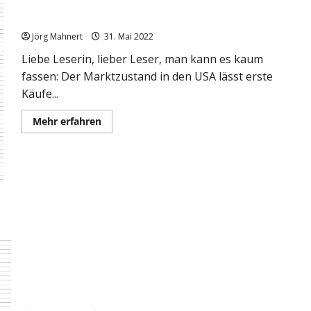
Bullish Percent Index in den USA: Erste Käufe sind wieder
„drin“
Jörg Mahnert
31. Mai 2022
Liebe Leserin, lieber Leser, man kann es kaum
fassen: Der Marktzustand in den USA lässt erste
Käufe...
Mehr
Mehr erfahren
Informationen
über
Bullish
Percent
Index
in
den
USA:
Erste
Käufe
sind
wieder
„drin“
Marktlage: Spaß für die Bullen?…….mittelfristig noch nicht!