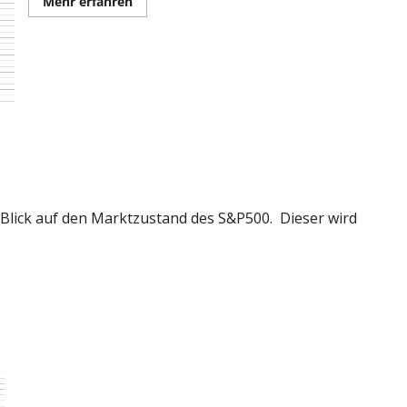
Mehr
Mehr erfahren
Informationen
über
Der
Blick
auf
die
Marktlage
n Blick auf den Marktzustand des S&P500. Dieser wird