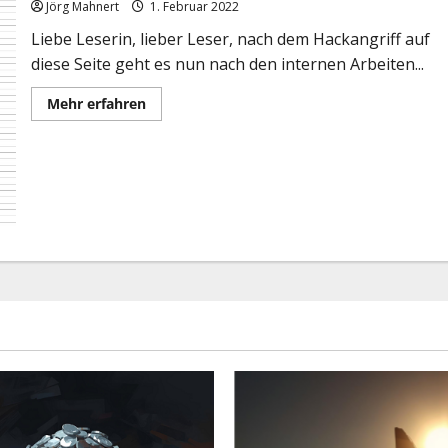
Jörg Mahnert
1. Februar 2022
Liebe Leserin, lieber Leser, nach dem Hackangriff auf
diese Seite geht es nun nach den internen Arbeiten...
Mehr
Mehr erfahren
Informationen
über
Marktlage:
Spaß
für
die
Bullen?…….mittelfristig
noch
nicht!