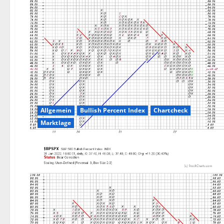
Allgemein
Bullish Percent Index
Chartcheck
Marktlage