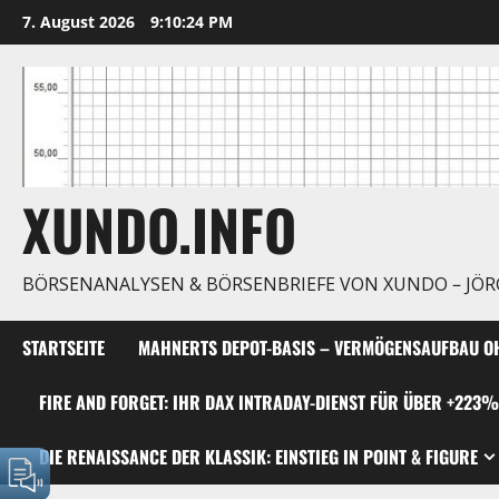
Zum
7. August 2026
9:10:25 PM
Inhalt
springen
XUNDO.INFO
BÖRSENANALYSEN & BÖRSENBRIEFE VON XUNDO – JÖ
STARTSEITE
MAHNERTS DEPOT-BASIS – VERMÖGENSAUFBAU OH
FIRE AND FORGET: IHR DAX INTRADAY-DIENST FÜR ÜBER +223%
DIE RENAISSANCE DER KLASSIK: EINSTIEG IN POINT & FIGURE