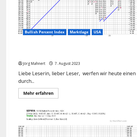
Bullish Percent Index
Marktlage
USA
Marktlage
USA
USA: Das „riecht“ nach Konsolidierung!
Jörg Mahnert
7. August 2023
Liebe Leserin, lieber Leser, werfen wir heute eine
durch...
Mehr
Mehr erfahren
Informationen
über
USA:
Das
„riecht“
nach
Konsolidierung!