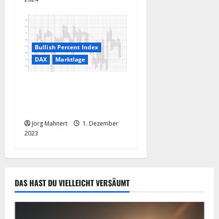
Bullish Percent Index
DAX
Marktlage
Marktlage in Deutschland:
Vorsicht, da könnte noch
was rutschen!
Jörg Mahnert
1. Dezember
2023
DAS HAST DU VIELLEICHT VERSÄUMT