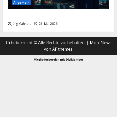
Allgemein
Merktbreite: Das sieht nicht gut aus für US-Aktien!
Jörg Mahnert
21. Mai 2026
Urheberrecht © Alle Rechte vorbehalten.
|
MoreNews
von AF themes.
Mitgliederbereich mit
DigiMember