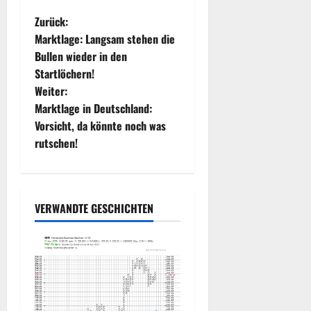
B
Zurück:
Marktlage: Langsam stehen die
e
Bullen wieder in den
Startlöchern!
i
Weiter:
t
Marktlage in Deutschland:
Vorsicht, da könnte noch was
r
rutschen!
a
g
VERWANDTE GESCHICHTEN
s
n
a