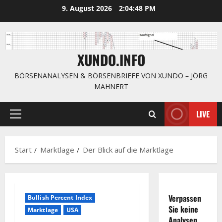
Zum
9. August 2026
2:04:49 PM
Inhalt
springen
XUNDO.INFO
BÖRSENANALYSEN & BÖRSENBRIEFE VON XUNDO – JÖRG
MAHNERT
LIVE
Primäres
Menü
Start
Marktlage
Der Blick auf die Marktlage
Verpassen
Bullish Percent Index
Sie keine
Marktlage
USA
Analysen