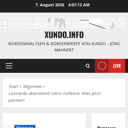
Zum
7. August 2026
4:07:14 AM
Inhalt
springen
XUNDO.INFO
BÖRSENANALYSEN & BÖRSENBRIEFE VON XUNDO – JÖRG
MAHNERT
LIVE
Primäres
Menü
Start
Allgemein
Leonardo übernimmt Iveco Defence: Was jetzt
passiert
Verpassen
Allgemein