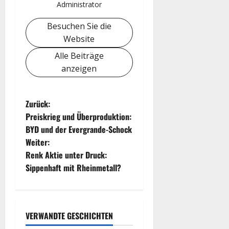
Administrator
Besuchen Sie die
Website
Alle Beiträge
anzeigen
B
Zurück:
Preiskrieg und Überproduktion:
e
BYD und der Evergrande-Schock
Weiter:
i
Renk Aktie unter Druck:
t
Sippenhaft mit Rheinmetall?
r
a
VERWANDTE GESCHICHTEN