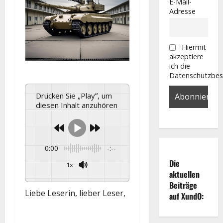
E-Mail-
Adresse
Hiermit
akzeptiere
ich die
Datenschutzbe
Drücken Sie „Play“, um
diesen Inhalt anzuhören
0:00
-:--
Die
1x
aktuellen
Powered By
GSpeech
Beiträge
Liebe Leserin, lieber Leser,
auf XundO: