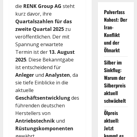
die
RENK Group AG
steht
Pulverfass
kurz davor, ihre
Nahost: Der
Quartalszahlen für das
Iran-
zweite Quartal 2025
zu
Konflikt
veröffentlichen. Der mit
und der
Spannung erwartete
Ölmarkt
Termin ist der
13. August
2025
. Diese Bekanntgabe
Silber im
ist entscheidend für
Sinkflug:
Anleger
und
Analysten
, da
Warum der
sie tiefe Einblicke in die
Silberpreis
aktuelle
aktuell
Geschäftsentwicklung
des
schwächelt
führenden deutschen
Ölpreis
Herstellers von
aktuell:
Antriebstechnik
und
Jetzt
Rüstungskomponenten
kommt es
gewährt.