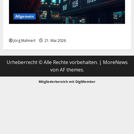
Allgemein
Merktbreite: Das sieht nicht gut aus für US-Aktien!
Jörg Mahnert
21. Mai 2026
Urheberrecht © Alle Rechte vorbehalten.
|
MoreNews
von AF themes.
Mitgliederbereich mit
DigiMember