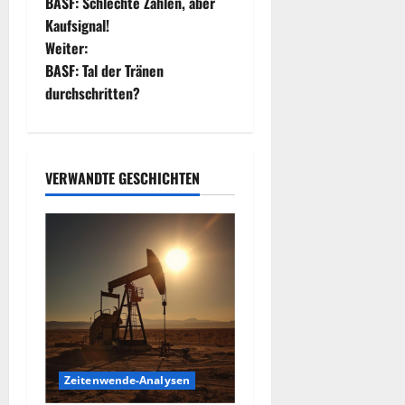
BASF: Schlechte Zahlen, aber
e
Kaufsignal!
Weiter:
i
BASF: Tal der Tränen
t
durchschritten?
r
a
VERWANDTE GESCHICHTEN
g
s
n
a
v
Zeitenwende-Analysen
i