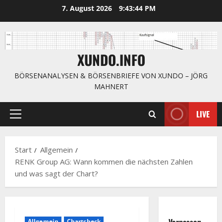
Zum
7. August 2026
9:43:45 PM
Inhalt
springen
XUNDO.INFO
BÖRSENANALYSEN & BÖRSENBRIEFE VON XUNDO – JÖRG
MAHNERT
LIVE
Primäres
Menü
Start
Allgemein
RENK Group AG: Wann kommen die nächsten Zahlen
und was sagt der Chart?
Verpassen
Allgemein
Chartcheck