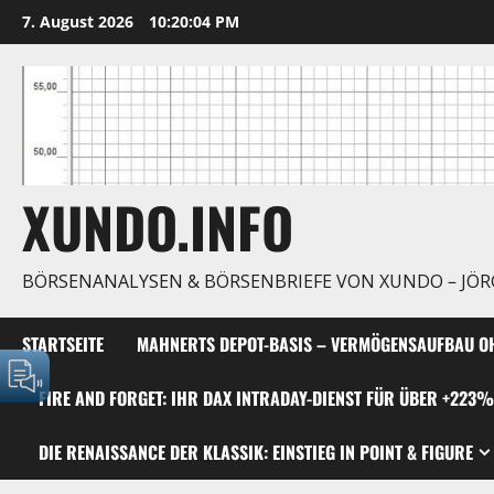
Zum
7. August 2026
10:20:05 PM
Inhalt
springen
XUNDO.INFO
BÖRSENANALYSEN & BÖRSENBRIEFE VON XUNDO – JÖ
STARTSEITE
MAHNERTS DEPOT-BASIS – VERMÖGENSAUFBAU OH
FIRE AND FORGET: IHR DAX INTRADAY-DIENST FÜR ÜBER +223%
DIE RENAISSANCE DER KLASSIK: EINSTIEG IN POINT & FIGURE