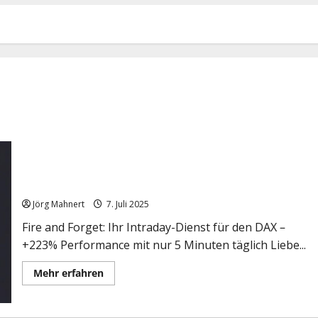
Fire and Forget: Ihr Intraday-Dienst für den DAX – +223%
Performance mit nur 5 Minuten täglich
Jörg Mahnert
7. Juli 2025
Fire and Forget: Ihr Intraday-Dienst für den DAX –
+223% Performance mit nur 5 Minuten täglich Liebe...
Mehr
Mehr erfahren
Informationen
über
Fire
and