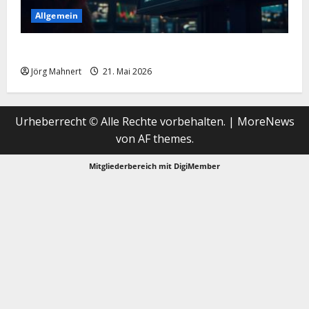
Allgemein
Merktbreite: Das sieht nicht gut aus für US-Aktien!
Jörg Mahnert
21. Mai 2026
Urheberrecht © Alle Rechte vorbehalten.
|
MoreNews
von AF themes.
Mitgliederbereich mit
DigiMember