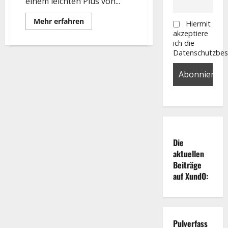
einem leichten Plus von...
Mehr
Mehr erfahren
Hiermit
Informationen
akzeptiere
über
DAX:
ich die
Achtung:
Datenschutzbe
Störfeuer
aus
China!
Die
aktuellen
Beiträge
auf XundO:
Pulverfass