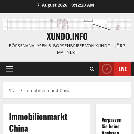
Zum
7. August 2026
9:12:21 AM
Inhalt
springen
XUNDO.INFO
BÖRSENANALYSEN & BÖRSENBRIEFE VON XUNDO – JÖRG
MAHNERT
LIVE
Primäres
Menü
Start
Immobilienmarkt China
Immobilienmarkt
Verpassen
China
Sie keine
Analysen