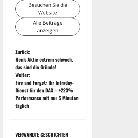
Besuchen Sie die
Website
Alle Beiträge
anzeigen
B
Zurück:
Renk-Aktie extrem schwach,
e
das sind die Gründe!
Weiter:
i
Fire and Forget: Ihr Intraday-
t
Dienst für den DAX – +223%
Performance mit nur 5 Minuten
r
täglich
a
g
VERWANDTE GESCHICHTEN