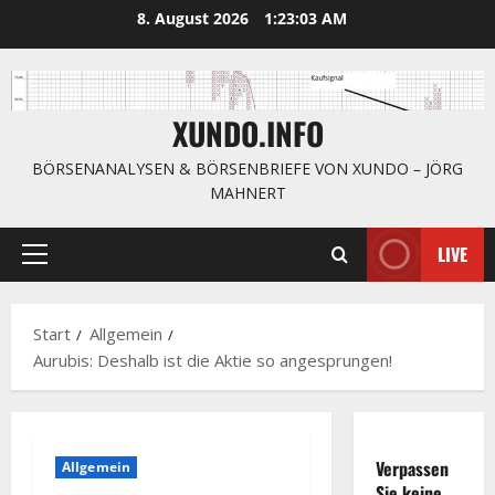
Zum
8. August 2026
1:23:04 AM
Inhalt
springen
XUNDO.INFO
BÖRSENANALYSEN & BÖRSENBRIEFE VON XUNDO – JÖRG
MAHNERT
LIVE
Primäres
Menü
Start
Allgemein
Aurubis: Deshalb ist die Aktie so angesprungen!
Verpassen
Allgemein
Sie keine