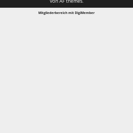
von AF themes.
Mitgliederbereich mit
DigiMember