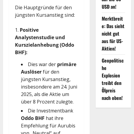
USD an!
Die Hauptgründe für den
jüngsten Kursanstieg sind:
Merktbreit
e: Das sieht
Positive
nicht gut
Analystenstudie und
aus für US-
Kurszielanhebung (Oddo
Aktien!
BHF):
Geopolitisc
Dies war der
primäre
he
Auslöser
für den
Explosion
jüngsten Kursanstieg,
treibt den
insbesondere am 24. Juni
Ölpreis
2025, als die Aktie um
nach oben!
über 8 Prozent zulegte.
Die Investmentbank
Oddo BHF
hat ihre
Empfehlung für Aurubis
von „Neutral“ auf