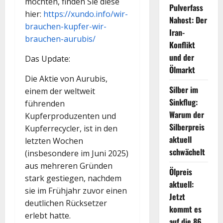
möchten, finden Sie diese
Pulverfass
hier:
https://xundo.info/wir-
Nahost: Der
brauchen-kupfer-wir-
Iran-
brauchen-aurubis/
Konflikt
und der
Das Update:
Ölmarkt
Die Aktie von Aurubis,
Silber im
einem der weltweit
Sinkflug:
führenden
Warum der
Kupferproduzenten und
Silberpreis
Kupferrecycler, ist in den
aktuell
letzten Wochen
schwächelt
(insbesondere im Juni 2025)
aus mehreren Gründen
Ölpreis
stark gestiegen, nachdem
aktuell:
sie im Frühjahr zuvor einen
Jetzt
deutlichen Rücksetzer
kommt es
erlebt hatte.
auf die 86