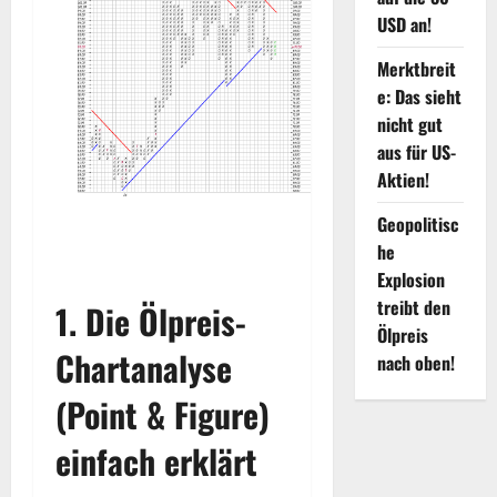
USD an!
Merktbreit
e: Das sieht
nicht gut
aus für US-
Aktien!
Geopolitisc
he
Explosion
treibt den
1. Die Ölpreis-
Ölpreis
Chartanalyse
nach oben!
(Point & Figure)
einfach erklärt