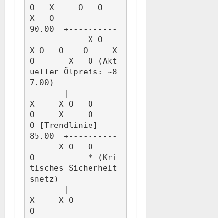
O   X     O   O   
X   O

90.00  +----------
------------X O   
X O   O    O     X     
O       X   O (Akt
ueller Ölpreis: ~8
7.00)

       |                
X     X O   O          
O     X     O           
O [Trendlinie]

85.00  +----------
------X O   O                            
O           * (Kri
tisches Sicherheit
snetz)

       |          
X     X O                                
O
