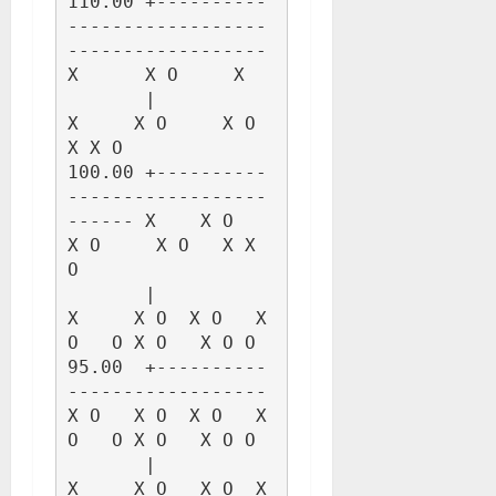
110.00 +----------
------------------
------------------ 
X      X O     X

       |                                        
X     X O     X O   
X X O

100.00 +----------
------------------
------ X    X O   
X O     X O   X X 
O

       |                            
X     X O  X O   X 
O   O X O   X O O

95.00  +----------
------------------
X O   X O  X O   X 
O   O X O   X O O

       |                      
X     X O   X O  X 