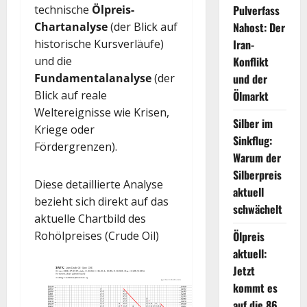
Pulverfass
technische
Ölpreis-
Nahost: Der
Chartanalyse
(der Blick auf
Iran-
historische Kursverläufe)
Konflikt
und die
und der
Fundamentalanalyse
(der
Ölmarkt
Blick auf reale
Weltereignisse wie Krisen,
Silber im
Kriege oder
Sinkflug:
Fördergrenzen).
Warum der
Silberpreis
Diese detaillierte Analyse
aktuell
bezieht sich direkt auf das
schwächelt
aktuelle Chartbild des
Ölpreis
Rohölpreises (Crude Oil)
aktuell:
Jetzt
kommt es
auf die 86