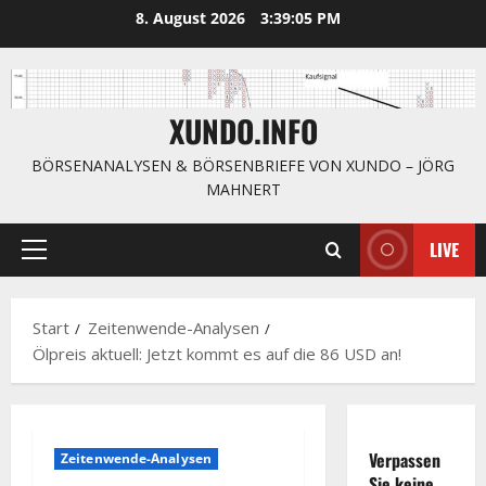
Zum
8. August 2026
3:39:06 PM
Inhalt
springen
XUNDO.INFO
BÖRSENANALYSEN & BÖRSENBRIEFE VON XUNDO – JÖRG
MAHNERT
LIVE
Primäres
Menü
Start
Zeitenwende-Analysen
Ölpreis aktuell: Jetzt kommt es auf die 86 USD an!
Verpassen
Zeitenwende-Analysen
Sie keine