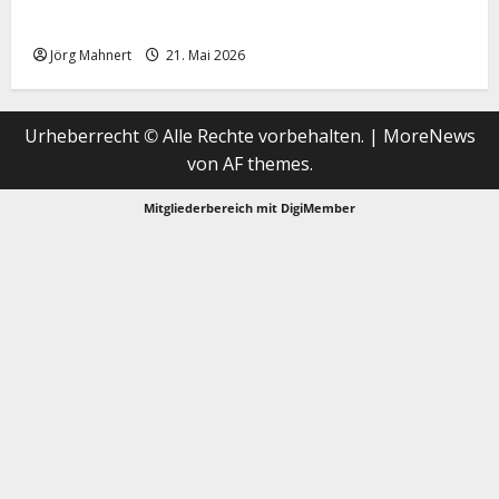
Merktbreite: Das sieht nicht gut aus für US-Aktien!
Jörg Mahnert
21. Mai 2026
Urheberrecht © Alle Rechte vorbehalten.
|
MoreNews
von AF themes.
Mitgliederbereich mit
DigiMember