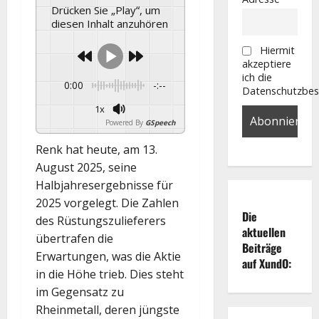
Drücken Sie „Play“, um
diesen Inhalt anzuhören
Hiermit
akzeptiere
ich die
0:00
-:--
Datenschutzbe
1x
Powered By
GSpeech
Renk hat heute, am 13.
August 2025, seine
Halbjahresergebnisse für
2025 vorgelegt. Die Zahlen
Die
des Rüstungszulieferers
aktuellen
übertrafen die
Beiträge
Erwartungen, was die Aktie
auf XundO:
in die Höhe trieb. Dies steht
im Gegensatz zu
Rheinmetall, deren jüngste