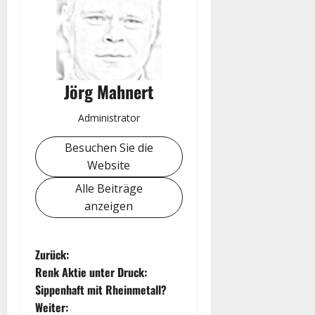
Jörg Mahnert
Administrator
Besuchen Sie die
Website
Alle Beiträge
anzeigen
B
Zurück:
Renk Aktie unter Druck:
e
Sippenhaft mit Rheinmetall?
Weiter: