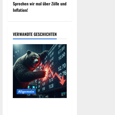
i
Sprechen wir mal über Zölle und
t
Inflation!
r
a
VERWANDTE GESCHICHTEN
g
s
n
a
v
Allgemein
i
Merktbreite: Das sieht nicht
g
gut aus für US-Aktien!