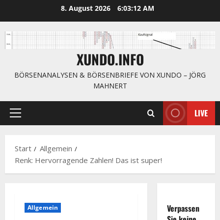
Zum
8. August 2026
6:03:13 AM
Inhalt
springen
XUNDO.INFO
BÖRSENANALYSEN & BÖRSENBRIEFE VON XUNDO – JÖRG
MAHNERT
LIVE
Primäres
Menü
Start
Allgemein
Renk: Hervorragende Zahlen! Das ist super!
Verpassen
Allgemein
Sie keine